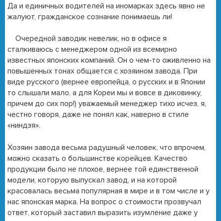
Да и единичных водителей на иномарках здесь явно не
жалуют, гражданское сознание понимаешь ли!
Очередной заводик невелик, но в офисе я
сталкиваюсь с менеджером одной из всемирно
известных японских компаний. Он о чем-то оживленно на
повышенных тонах общается с хозяином завода. При
виде русского (вернее европейца, о русских и в Японии
то слышали мало, а для Кореи мы и вовсе в диковинку,
причем до сих пор!) уважаемый менеджер тихо исчез, я,
честно говоря, даже не понял как, наверно в стиле
«ниндзя».
Хозяин завода весьма радушный человек, что впрочем,
можно сказать о большинстве корейцев. Качество
продукции было не плохое, вернее той единственной
модели, которую выпускал завод, и на которой
красовалась весьма популярная в мире и в том числе и у
нас японская марка. На вопрос о стоимости прозвучал
ответ, который заставил выразить изумление даже у