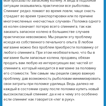
мои просьбы по запасному колену. А ведь в подобной
ситуации оказывались практически все рыболовы.
Спиннинг редко ломают во время ловли, чаще снасть
страдает во время транспортировки или по причине
многочисленных «несчастных случаев». Поломка одного
из колен означает потерю всего спиннинга, так как
заказать запасное колено в большинстве случаев
практически невозможно. Мы решили эту проблему
исходя из собственного печального опыта. В любом
магазине можно без проблем приобрести половинку от
любого спиннинга. При этом необязательно, что бы в
магазине были запасные колена, продавец обязан
продать вам любую из интересующих вас частей от
спиннинга, который находится в магазине за половину
его стоимости. Тем самым мы решили самую важную
проблему, дав возможность рыболовам минимизировать
свои затраты при поломке удилища. Ведь далеко не
каждый в состоянии сразу после поломки купить новый
высококлассный спиннинг, да и не к чему это особенно
если спиннинг как говорится «лег в руку».