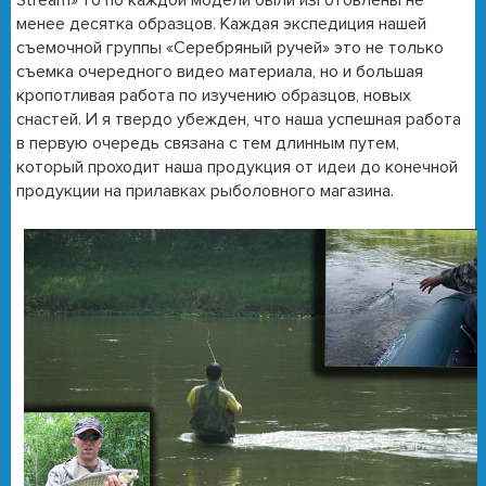
менее десятка образцов. Каждая экспедиция нашей
съемочной группы «Серебряный ручей» это не только
съемка очередного видео материала, но и большая
кропотливая работа по изучению образцов, новых
снастей. И я твердо убежден, что наша успешная работа
в первую очередь связана с тем длинным путем,
который проходит наша продукция от идеи до конечной
продукции на прилавках рыболовного магазина.