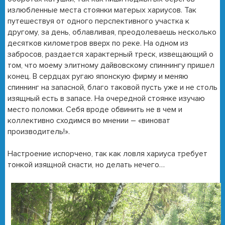
излюбленные места стоянки матерых хариусов. Так
путешествуя от одного перспективного участка к
другому, за день, облавливая, преодолеваешь несколько
десятков километров вверх по реке. На одном из
забросов, раздается характерный треск, извещающий о
том, что моему элитному дайвовскому спиннингу пришел
конец. В сердцах ругаю японскую фирму и меняю
спиннинг на запасной, благо таковой пусть уже и не столь
изящный есть в запасе. На очередной стоянке изучаю
место поломки. Себя вроде обвинить не в чем и
коллективно сходимся во мнении – «виноват
производитель!».
Настроение испорчено, так как ловля хариуса требует
тонкой изящной снасти, но делать нечего…