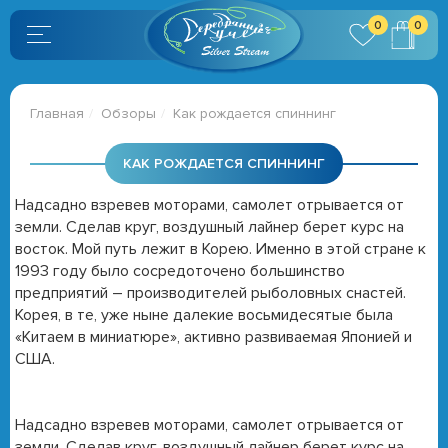
0
0
Главная
Обзоры
Как рождается спиннинг
КАК РОЖДАЕТСЯ СПИННИНГ
Надсадно взревев моторами, самолет отрывается от
земли. Сделав круг, воздушный лайнер берет курс на
восток. Мой путь лежит в Корею. Именно в этой стране к
1993 году было сосредоточено большинство
предприятий – производителей рыболовных снастей.
Корея, в те, уже ныне далекие восьмидесятые была
«Китаем в миниатюре», активно развиваемая Японией и
США.
Надсадно взревев моторами, самолет отрывается от
земли. Сделав круг, воздушный лайнер берет курс на