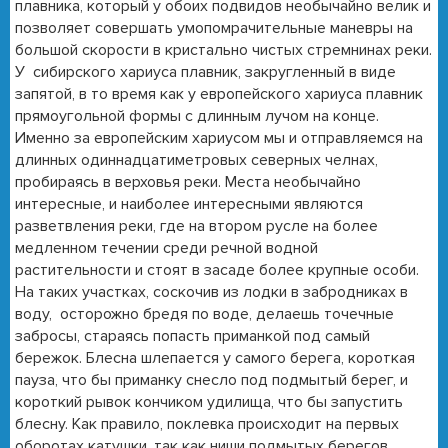
плавника, который у обоих подвидов необычайно велик и
позволяет совершать умопомрачительные маневры на
большой скорости в кристально чистых стремнинах реки.
У сибирского хариуса плавник, закругленный в виде
запятой, в то время как у европейского хариуса плавник
прямоугольной формы с длинным лучом на конце.
Именно за европейским хариусом мы и отправляемся на
длинных одиннадцатиметровых северных челнах,
пробираясь в верховья реки. Места необычайно
интересные, и наиболее интересными являются
разветвления реки, где на втором русле на более
медленном течении среди речной водной
растительности и стоят в засаде более крупные особи.
На таких участках, соскочив из лодки в забродниках в
воду, осторожно бредя по воде, делаешь точечные
забросы, стараясь попасть приманкой под самый
бережок. Блесна шлепается у самого берега, короткая
пауза, что бы приманку снесло под подмытый берег, и
короткий рывок кончиком удилища, что бы запустить
блесну. Как правило, поклевка происходит на первых
оборотах катушки, так как ниши подмытых берегов