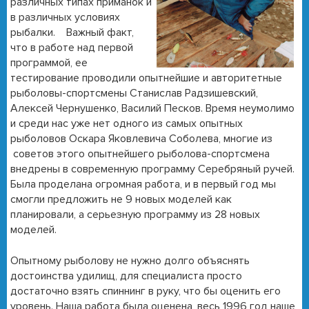
различных типах приманок и
в различных условиях
рыбалки. Важный факт,
что в работе над первой
программой, ее
тестирование проводили опытнейшие и авторитетные
рыболовы-спортсмены Станислав Радзишевский,
Алексей Чернушенко, Василий Песков. Время неумолимо
и среди нас уже нет одного из самых опытных
рыболовов Оскара Яковлевича Соболева, многие из
советов этого опытнейшего рыболова-спортсмена
внедрены в современную программу Серебряный ручей.
Была проделана огромная работа, и в первый год мы
смогли предложить не 9 новых моделей как
планировали, а серьезную программу из 28 новых
моделей.
Опытному рыболову не нужно долго объяснять
достоинства удилищ, для специалиста просто
достаточно взять спиннинг в руку, что бы оценить его
уровень. Наша работа была оценена, весь 1996 год наше