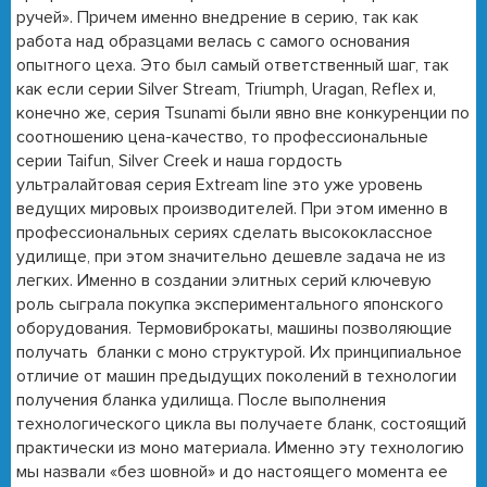
ручей». Причем именно внедрение в серию, так как
работа над образцами велась с самого основания
опытного цеха. Это был самый ответственный шаг, так
как если серии Silver Stream, Triumph, Uragan, Reflex и,
конечно же, серия Tsunami были явно вне конкуренции по
соотношению цена-качество, то профессиональные
серии Taifun, Silver Creek и наша гордость
ультралайтовая серия Extream line это уже уровень
ведущих мировых производителей. При этом именно в
профессиональных сериях сделать высококлассное
удилище, при этом значительно дешевле задача не из
легких. Именно в создании элитных серий ключевую
роль сыграла покупка экспериментального японского
оборудования. Термовиброкаты, машины позволяющие
получать бланки с моно структурой. Их принципиальное
отличие от машин предыдущих поколений в технологии
получения бланка удилища. После выполнения
технологического цикла вы получаете бланк, состоящий
практически из моно материала. Именно эту технологию
мы назвали «без шовной» и до настоящего момента ее