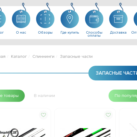
ог
О нас
Обзоры
Где купить
Способы
Доставка
Опт
оплаты
ная
Каталог
Спиннинги
Запасные части
ЗАПАСНЫЕ ЧАСТ
е товары
В наличии
По популя