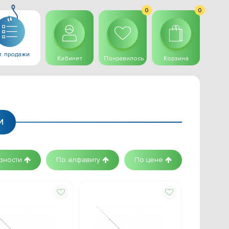
0
0
. продажи
Кабинет
Понравилось
Корзина
И
рности
По алфавиту
По цене