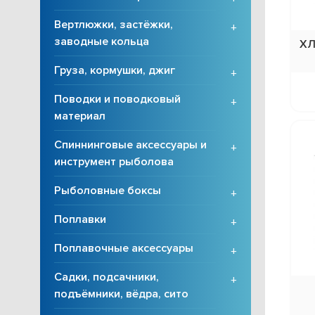
Вертлюжки, застёжки,
+
заводные кольца
ХЛ
Груза, кормушки, джиг
+
Поводки и поводковый
+
материал
Спиннинговые аксессуары и
+
инструмент рыболова
Рыболовные боксы
+
Поплавки
+
Поплавочные аксессуары
+
Садки, подсачники,
+
подъёмники, вёдра, сито