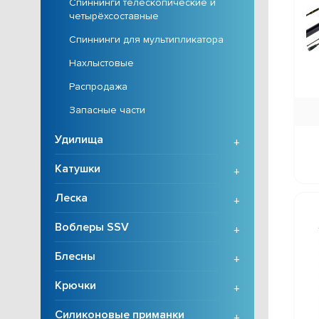
Спиннинги телескопические и
четырёхсоставные
Спиннинги для мультипликатора
Нахлыстовые
Распродажа
Запасные части
Удилища
+
Катушки
+
Леска
+
Воблеры SSV
+
Блесны
+
Крючки
+
Силиконовые приманки
+