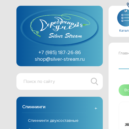
Катал
+7 (985) 187-26-86
Глав
shop@silver-stream.ru
Поиск
по
сайту
Вс
Спиннинги
+
Спиннинги двухсоставные