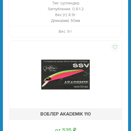
Тип:
суспендер
Заглубление:
0.8-1.2
Вес (г):
8.9г
Длина(мм):
90мм
Вес: 9 г
ВОБЛЕР AKADEMIK 110
от 535 ₽