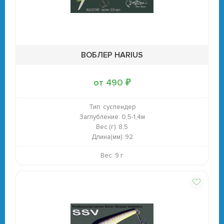
ВОБЛЕР HARIUS
от 490 ₽
Тип:
суспендер
Заглубление:
0,5-1,4м
Вес (г):
8,5
Длина(мм):
92
Вес: 9 г