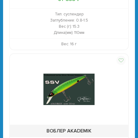
Тип:
суспендер
Заглубление:
0.8-1.5
Вес (г):
15.3
Длина(мм):
110мм
Вес: 16 г
ВОБЛЕР AKADEMIK