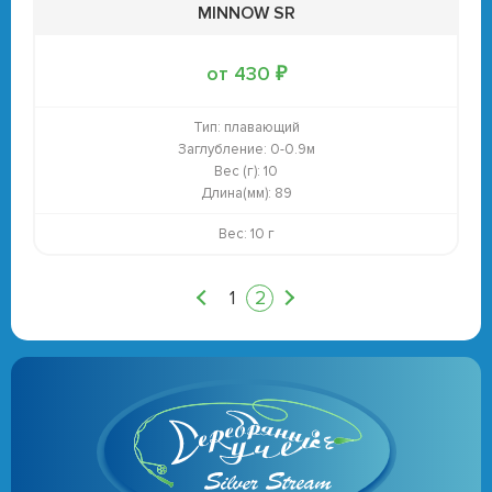
MINNOW SR
от 430 ₽
Тип:
плавающий
Заглубление:
0-0.9м
Вес (г):
10
Длина(мм):
89
Вес: 10 г
1
2