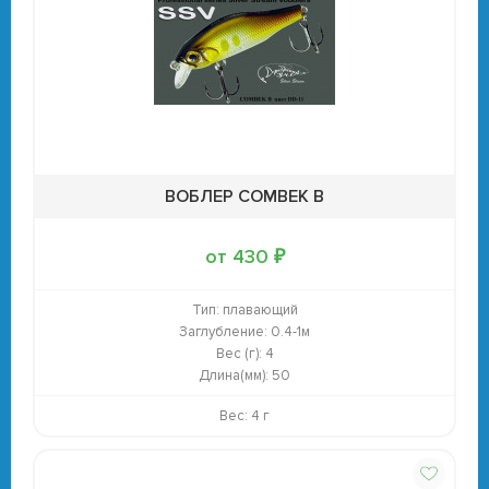
ВОБЛЕР COMBEK B
от 430 ₽
Тип:
плавающий
Заглубление:
0.4-1м
Вес (г):
4
Длина(мм):
50
Вес: 4 г