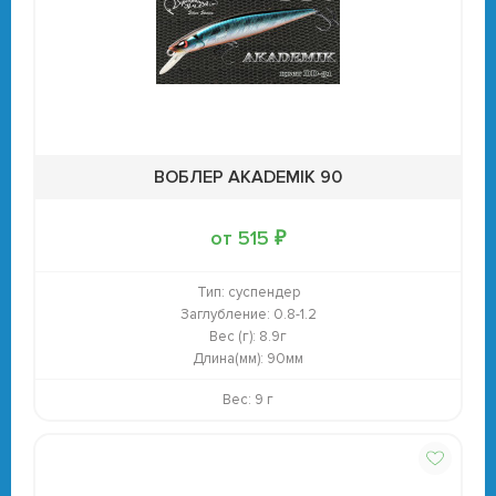
ВОБЛЕР AKADEMIK 90
от 515 ₽
Тип:
суспендер
Заглубление:
0.8-1.2
Вес (г):
8.9г
Длина(мм):
90мм
Вес: 9 г