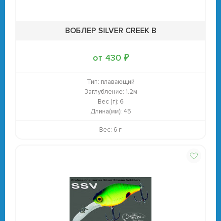
ВОБЛЕР SILVER CREEK B
от 430 ₽
Тип:
плавающий
Заглубление:
1.2м
Вес (г):
6
Длина(мм):
45
Вес: 6 г