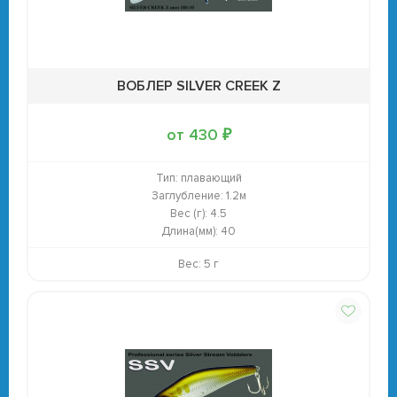
ВОБЛЕР SILVER CREEK Z
от 430 ₽
Тип:
плавающий
Заглубление:
1.2м
Вес (г):
4.5
Длина(мм):
40
Вес: 5 г