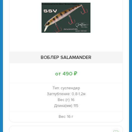
ВОБЛЕР SALAMANDER
от 490 ₽
Тип:
суспендер
Заглубление:
0,8-1,2м
Вес (г):
16
Длина(мм):
115
Вес: 16 г