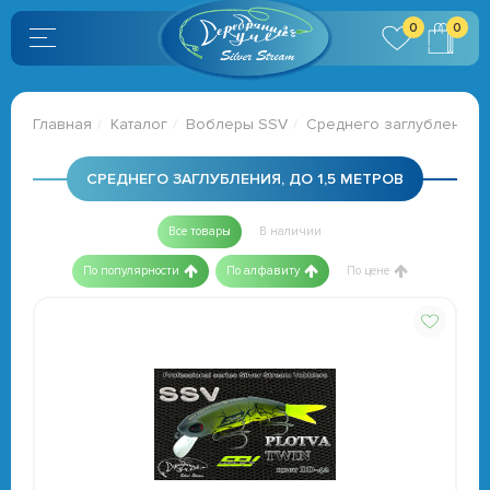
0
0
Главная
Каталог
Воблеры SSV
Среднего заглубления, д
СРЕДНЕГО ЗАГЛУБЛЕНИЯ, ДО 1,5 МЕТРОВ
Все товары
В наличии
По популярности
По алфавиту
По цене