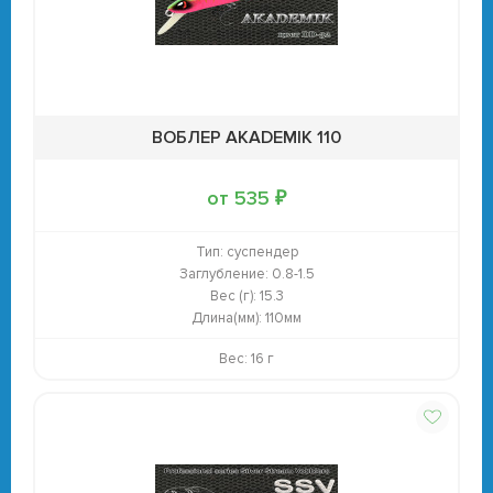
ВОБЛЕР AKADEMIK 110
от 535 ₽
Тип:
суспендер
Заглубление:
0.8-1.5
Вес (г):
15.3
Длина(мм):
110мм
Вес: 16 г