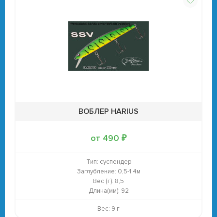
ВОБЛЕР HARIUS
от 490 ₽
Тип:
суспендер
Заглубление:
0,5-1,4м
Вес (г):
8,5
Длина(мм):
92
Вес: 9 г