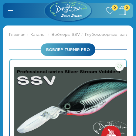
0
0
Главная
Каталог
Воблеры SSV
Глубоководные, заглубл
ВОБЛЕР TURNIR PRO