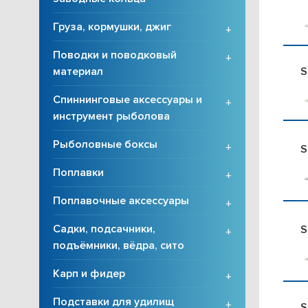
Груза, кормушки, джиг
+
Поводки и поводковый
+
S
материал
Спиннинговые аксессуары и
+
инструмент рыболова
Рыболовные боксы
+
S
Поплавки
+
Поплавочные аксессуары
+
Садки, подсачники,
S
+
подъёмники, вёдра, сито
Карп и фидер
+
Подставки для удилищ
+
S