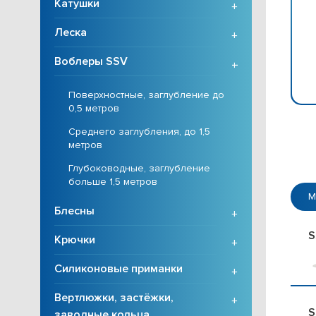
Катушки
+
Леска
+
Воблеры SSV
+
Поверхностные, заглубление до
0,5 метров
Среднего заглубления, до 1,5
метров
Глубоководные, заглубление
больше 1,5 метров
М
Блесны
+
S
Крючки
+
Силиконовые приманки
+
Вертлюжки, застёжки,
+
S
заводные кольца