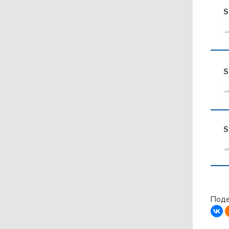
S
S
S
Поде