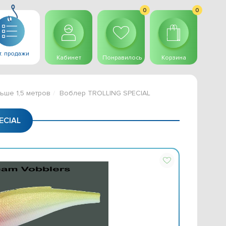
0
0
. продажи
Кабинет
Понравилось
Корзина
ьше 1,5 метров
Воблер TROLLING SPECIAL
ECIAL