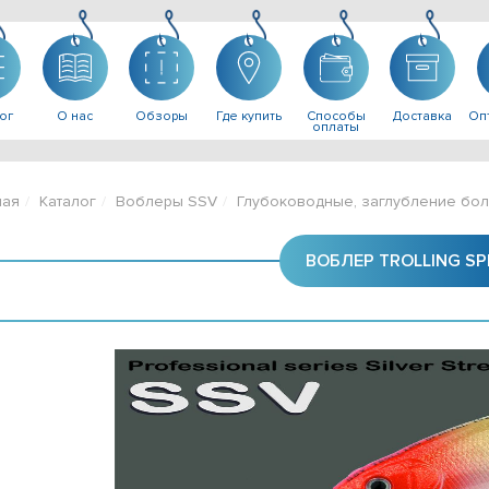
ог
О нас
Обзоры
Где купить
Способы
Доставка
Опт
оплаты
ная
Каталог
Воблеры SSV
Глубоководные, заглубление бол
ВОБЛЕР TROLLING SP