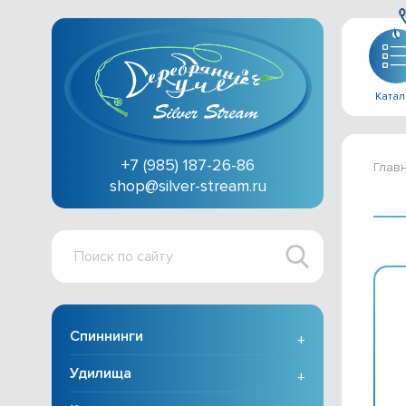
Катал
+7 (985) 187-26-86
Глав
shop@silver-stream.ru
Поиск
по
сайту
Спиннинги
+
Удилища
+