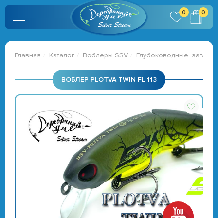
0
0
Главная
Каталог
Воблеры SSV
Глубоководные, заглубл
ВОБЛЕР PLOTVA TWIN FL 113