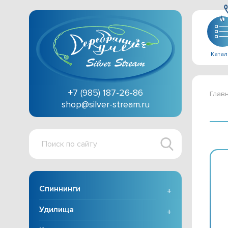
Катал
+7 (985) 187-26-86
Глав
shop@silver-stream.ru
Поиск
по
сайту
Спиннинги
+
Удилища
+