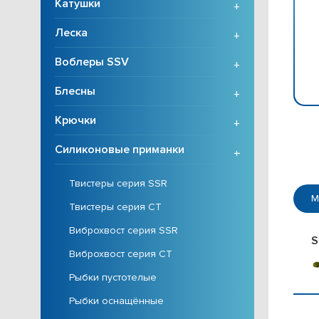
Катушки
+
Леска
+
Воблеры SSV
+
Блесны
+
Крючки
+
Силиконовые приманки
+
Твистеры серия SSR
М
Твистеры серия CT
Виброхвост серия SSR
S
Виброхвост серия CT
Рыбки пустотелые
Рыбки оснащённые