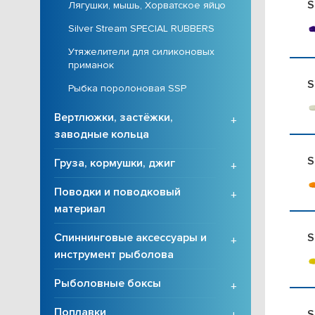
S
Лягушки, мышь, Хорватское яйцо
Silver Stream SPECIAL RUBBERS
Утяжелители для силиконовых
приманок
S
Рыбка поролоновая SSP
Вертлюжки, застёжки,
+
заводные кольца
S
Груза, кормушки, джиг
+
Поводки и поводковый
+
материал
S
Спиннинговые аксессуары и
+
инструмент рыболова
Рыболовные боксы
+
Поплавки
S