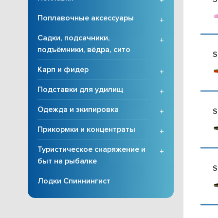
+
Поплавочные аксессуары
+
Садки, подсачники,
+
подъёмники, вёдра, сито
S
Карп и фидер
+
Подставки для удилищ
+
Одежда и экипировка
S
+
Прикормки и концентраты
+
Туристическое снаряжение и
+
быт на рыбалке
S
Лодки Спиннингист