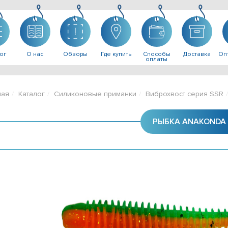
ог
О нас
Обзоры
Где купить
Способы
Доставка
Опт
оплаты
ная
Каталог
Силиконовые приманки
Виброхвост серия SSR
РЫБКА ANAKONDA