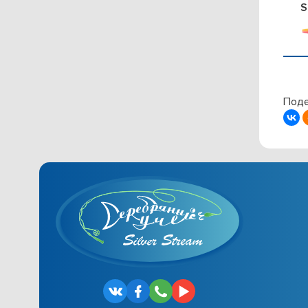
S
Поде