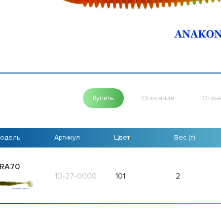
Купить
Описание
Отзы
одель
Артикул
Цвет
Вес (г)
RA70
10-27-0000
101
2