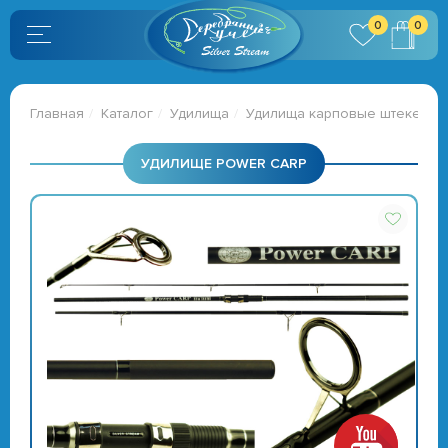
0
0
Главная
Каталог
Удилища
Удилища карповые штекерны
УДИЛИЩЕ POWER CARP