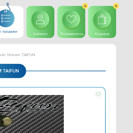
0
0
. продажи
Кабинет
Понравилось
Корзина
lver Stream TAIFUN
 TAIFUN