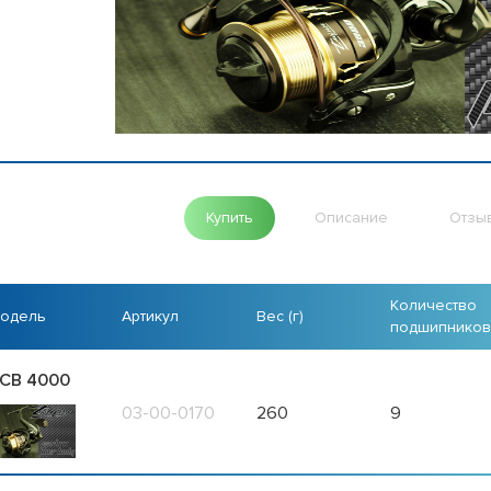
Купить
Описание
Отзы
Количество
одель
Артикул
Вес (г)
подшипников
CB 4000
03-00-0170
260
9