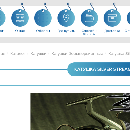
ог
О нас
Обзоры
Где купить
Способы
Доставка
Опт
оплаты
ная
Каталог
Катушки
Катушки безынерционные
Катушка Si
КАТУШКА SILVER STREAM