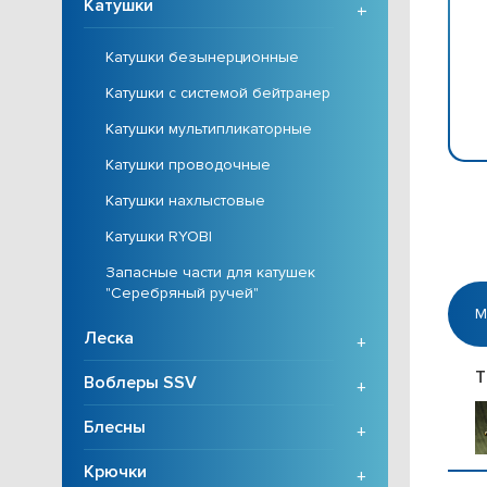
Катушки
+
Катушки безынерционные
Катушки с системой бейтранер
Катушки мультипликаторные
Катушки проводочные
Катушки нахлыстовые
Катушки RYOBI
Запасные части для катушек
"Серебряный ручей"
М
Леска
+
T
Воблеры SSV
+
Блесны
+
Крючки
+