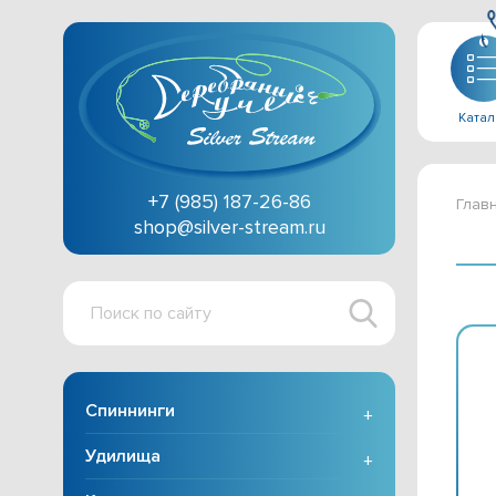
Катал
+7 (985) 187-26-86
Глав
shop@silver-stream.ru
Поиск
по
сайту
Спиннинги
+
Удилища
+