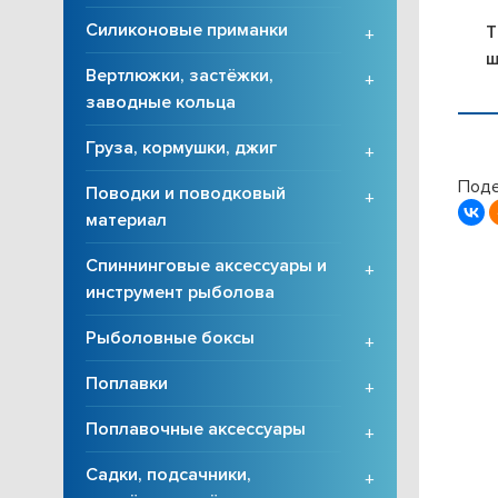
Силиконовые приманки
T
+
ш
Вертлюжки, застёжки,
+
заводные кольца
Груза, кормушки, джиг
+
Поде
Поводки и поводковый
+
материал
Спиннинговые аксессуары и
+
инструмент рыболова
Рыболовные боксы
+
Поплавки
+
Поплавочные аксессуары
+
Садки, подсачники,
+