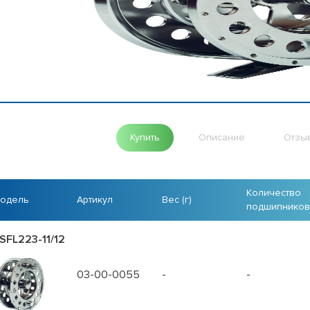
Купить
Описание
Отзы
Количество
одель
Артикул
Вес (г)
подшипников
SFL223-11/12
03-00-0055
-
-