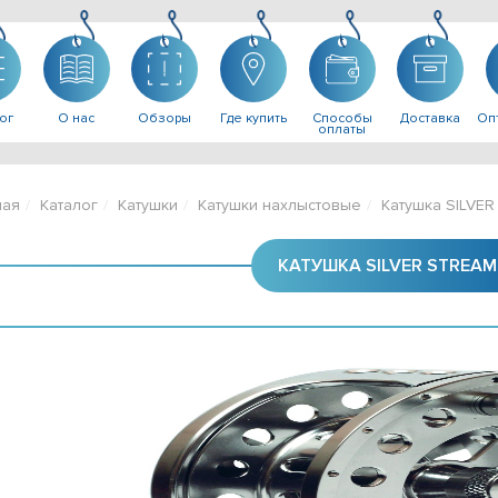
ог
О нас
Обзоры
Где купить
Способы
Доставка
Опт
оплаты
ная
Каталог
Катушки
Катушки нахлыстовые
Катушка SILVER
КАТУШКА SILVER STREAM-