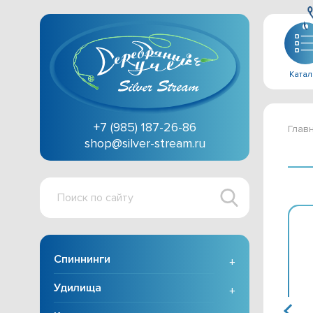
Катал
+7 (985) 187-26-86
Глав
shop@silver-stream.ru
Поиск
по
сайту
Спиннинги
+
Удилища
+