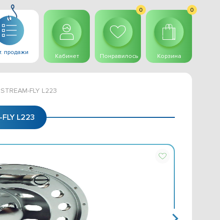
0
0
. продажи
Кабинет
Понравилось
Корзина
 STREAM-FLY L223
FLY L223