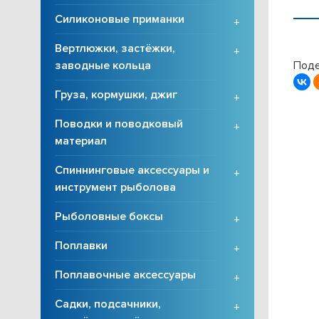
Силиконовые приманки
+
Вертлюжки, застёжки,
+
Поде
заводные кольца
Груза, кормушки, джиг
+
Поводки и поводковый
+
материал
Спиннинговые аксессуары и
+
инструмент рыболова
Рыболовные боксы
+
Поплавки
+
Поплавочные аксессуары
+
Садки, подсачники,
+