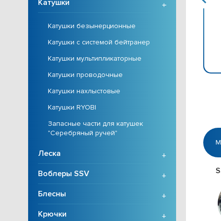
Катушки
+
Катушки безынерционные
Катушки с системой бейтранер
Катушки мультипликаторные
Катушки проводочные
Катушки нахлыстовые
Катушки RYOBI
Запасные части для катушек
"Серебряный ручей"
М
Леска
+
S
Воблеры SSV
+
Блесны
+
Крючки
+