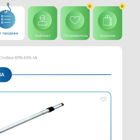
0
0
. продажи
Кабинет
Понравилось
Корзина
Стойка RPA-655-1A
1A