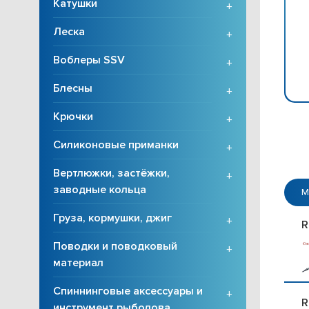
Катушки
+
Леска
+
Воблеры SSV
+
Блесны
+
Крючки
+
Силиконовые приманки
+
Вертлюжки, застёжки,
+
заводные кольца
М
Груза, кормушки, джиг
+
R
Поводки и поводковый
+
материал
Спиннинговые аксессуары и
+
R
инструмент рыболова