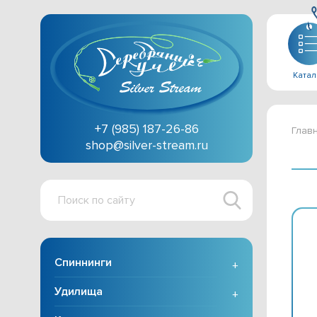
Катал
+7 (985) 187-26-86
Глав
shop@silver-stream.ru
Поиск
по
сайту
Спиннинги
+
Удилища
+