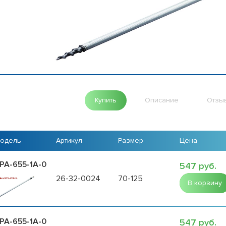
Купить
Описание
Отзы
одель
Артикул
Размер
Цена
PA-655-1A-0
547 руб.
26-32-0024
70-125
В корзину
PA-655-1A-0
547 руб.