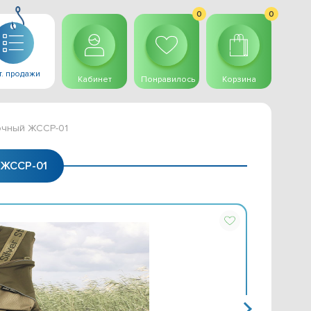
0
0
. продажи
Кабинет
Понравилось
Корзина
очный ЖССР-01
ЖССР-01