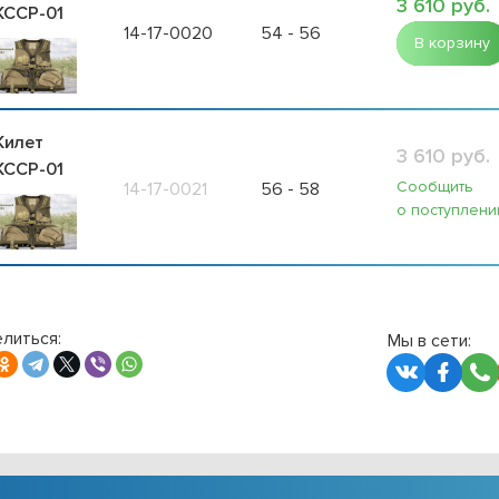
3 610 руб.
ССР-01
14-17-0020
54 - 56
В корзину
илет
3 610 руб.
ССР-01
Сообщить
14-17-0021
56 - 58
о поступлени
литься:
Мы в сети: