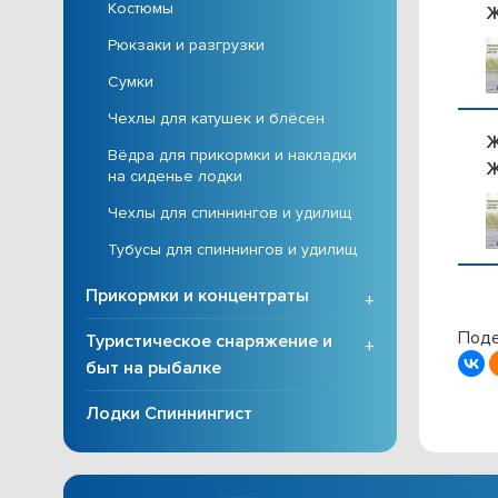
Костюмы
Ж
Рюкзаки и разгрузки
Сумки
Чехлы для катушек и блёсен
Ж
Вёдра для прикормки и накладки
Ж
на сиденье лодки
Чехлы для спиннингов и удилищ
Тубусы для спиннингов и удилищ
Прикормки и концентраты
+
Поде
Туристическое снаряжение и
+
быт на рыбалке
Лодки Спиннингист