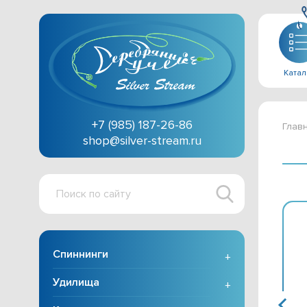
Катал
+7 (985) 187-26-86
Глав
shop@silver-stream.ru
Поиск
по
сайту
Спиннинги
+
Удилища
+