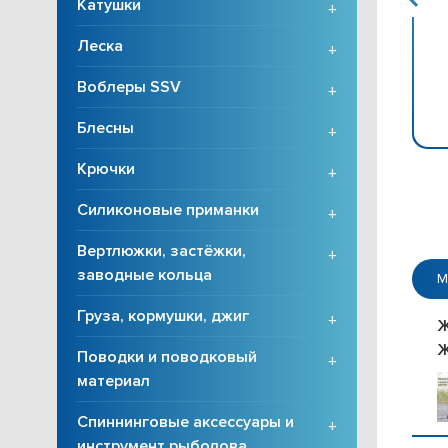
Катушки
+
Леска
+
Воблеры SSV
+
Блесны
+
Крючки
+
Силиконовые приманки
+
Вертлюжки, застёжки,
+
заводные кольца
М
Груза, кормушки, джиг
+
Ж
Ж
Поводки и поводковый
+
материал
Спиннинговые аксессуары и
+
инструмент рыболова