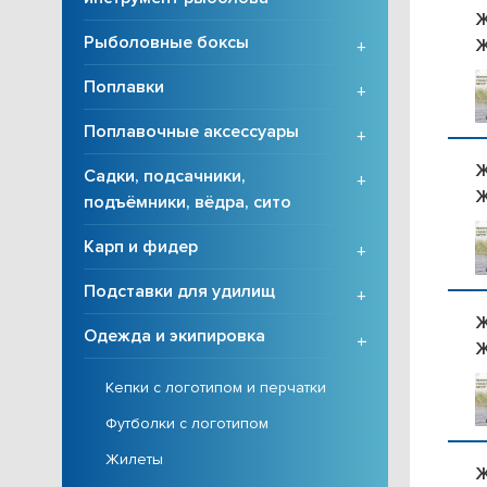
Ж
Рыболовные боксы
Ж
+
Поплавки
+
Поплавочные аксессуары
+
Ж
Садки, подсачники,
+
Ж
подъёмники, вёдра, сито
Карп и фидер
+
Подставки для удилищ
+
Ж
Одежда и экипировка
+
Ж
Кепки с логотипом и перчатки
Футболки с логотипом
Жилеты
Ж