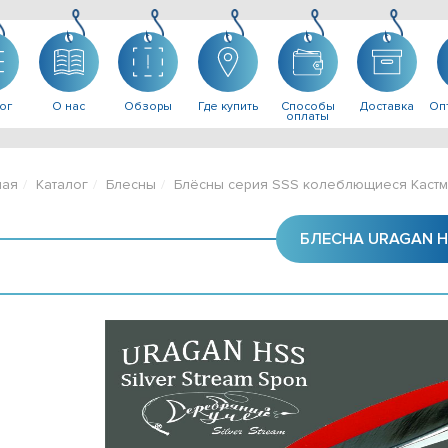
ог
О нас
Обзоры
Где купить
Способы
Доставка
Опт
оплаты
ная
Каталог
Блесны
Блёсны серия SSS колеблющиеся Кастм
БЛЕСНА URAGAN 