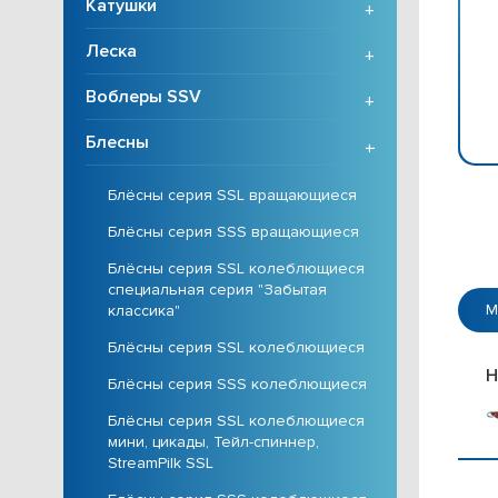
Катушки
+
Леска
+
Воблеры SSV
+
Блесны
+
Блёсны серия SSL вращающиеся
Блёсны серия SSS вращающиеся
Блёсны серия SSL колеблющиеся
специальная серия "Забытая
М
классика"
Блёсны серия SSL колеблющиеся
H
Блёсны серия SSS колеблющиеся
Блёсны серия SSL колеблющиеся
мини, цикады, Тейл-спиннер,
StreamPilk SSL