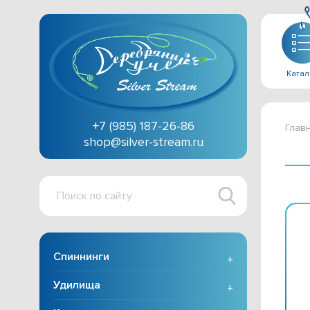
Катал
+7 (985) 187-26-86
Глав
shop@silver-stream.ru
Поиск
по
сайту
Спиннинги
+
Удилища
+