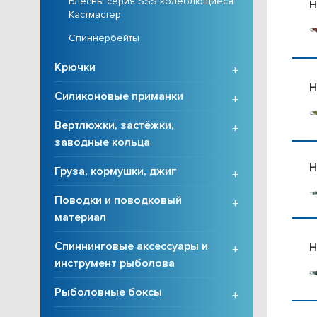
Блёсны серия SSS колеблющиеся
H
Кастмастер
Спиннербейты
Крючки
+
H
Силиконовые приманки
+
Вертлюжки, застёжки,
+
заводные кольца
H
Груза, кормушки, джиг
+
Поводки и поводковый
+
материал
Спиннинговые аксессуары и
H
+
инструмент рыболова
Рыболовные боксы
+