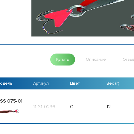
Купить
Описание
Отзы
одель
Артикул
Цвет
Вес (г)
SS 075-01
11-31-0236
C
12