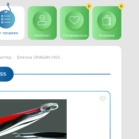
0
0
. продажи
Кабинет
Понравилось
Корзина
астер
Блесна URAGAN HSS
HSS