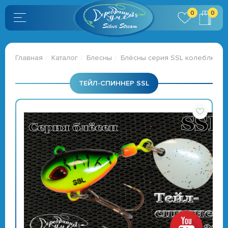
0
0
Главная
Каталог
Блесны
Блёсны серия SSL колеблющиес
ТЕЙЛ-СПИННЕР SSL