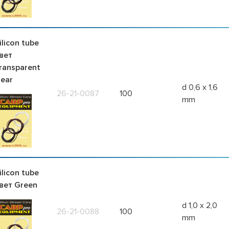
ilicon tube
вет
ransparent
lear
d 0,6 x 1,6
26-21-0087
100
mm
ilicon tube
вет Green
d 1,0 x 2,0
26-21-0088
100
mm