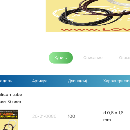
Купить
Описание
Отзы
одель
Артикул
Длина(см)
Характеристи
ilicon tube
вет Green
d 0,6 x 1,6
26-21-0086
100
mm