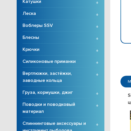
Катушки
+
Леска
+
Воблеры SSV
+
Блесны
+
Крючки
+
Силиконовые приманки
+
Вертлюжки, застёжки,
+
заводные кольца
М
Груза, кормушки, джиг
+
S
ц
Поводки и поводковый
+
материал
Спиннинговые аксессуары и
+
инструмент рыболова