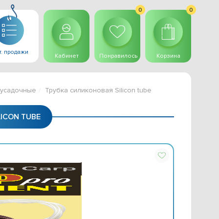
0
0
. продажи
Кабинет
Понравилось
Корзина
оусадочные
Трубка силиконовая Silicon tube
ICON TUBE