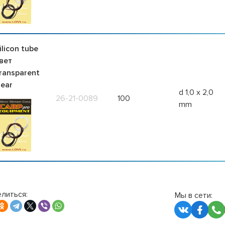
ilicon tube
вет
ransparent
lear
d 1,0 x 2,0
26-21-0089
100
mm
литься:
Мы в сети: