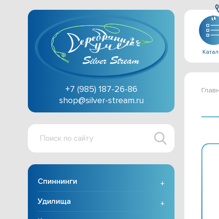
Катал
+7 (985) 187-26-86
Глав
shop@silver-stream.ru
Поиск
по
сайту
Спиннинги
+
Удилища
+