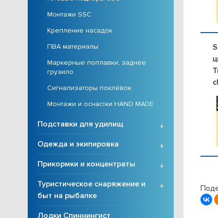
Монтажи SSC
Крепление насадок
S
ПВА материалы
ц
Маркерные поплавки, заднее
T
грузило
c
Сигнализаторы поклёвок
Монтажи и оснастки HAND MADE
Подставки для удилищ
+
Одежда и экипировка
+
Прикормки и концентраты
+
Туристическое снаряжение и
+
Поде
быт на рыбалке
Лодки Спиннингист