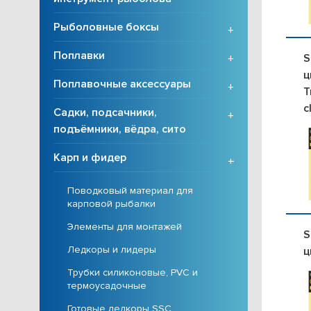
Рыболовные боксы
+
Поплавки
S
+
ц
Поплавочные аксессуары
+
T
c
Садки, подсачники,
+
подъёмники, вёдра, сито
Карп и фидер
+
Поводковый материал для
карповой рыбалки
Элементы для монтажей
S
Ледкоры и лидеры
ц
Трубки силиконовые, PVC и
термоусадочные
Готовые ледкоры SSC