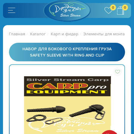
0
0
Главная
Каталог
Карп и фидер
Элементы для монтажей
НАБОР ДЛЯ БОКОВОГО КРЕПЛЕНИЯ ГРУЗА
SAFETY SLEEVE WITH RING AND CLIP