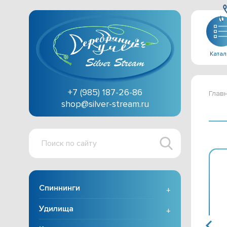
Катал
+7 (985) 187-26-86
Глав
shop@silver-stream.ru
Поиск
по
сайту
Спиннинги
+
Удилища
+