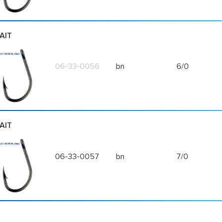
AIT
06-33-0056
bn
6/0
AIT
06-33-0057
bn
7/0