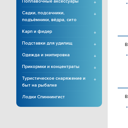
Поплавочные аксессуары
+
Садки, подсачники,
+
подъёмники, вёдра, сито
Карп и фидер
+
Подставки для удилищ
+
B
Одежда и экипировка
+
Прикормки и концентраты
+
Туристическое снаряжение и
+
быт на рыбалке
B
Лодки Спиннингист