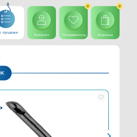
0
0
. продажи
Кабинет
Понравилось
Корзина
K
OK