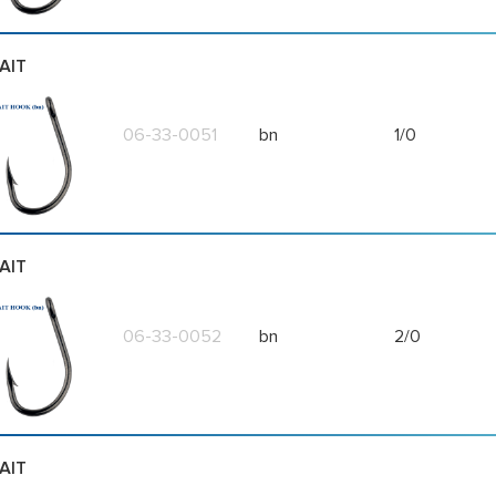
AIT
06-33-0051
bn
1/0
AIT
06-33-0052
bn
2/0
AIT