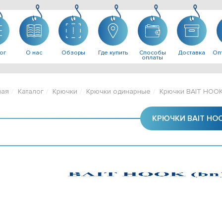
ог
О нас
Обзоры
Где купить
Способы
Доставка
Опт
оплаты
ная
Каталог
Крючки
Крючки одинарные
Крючки BAIT HOO
КРЮЧКИ BAIT HO