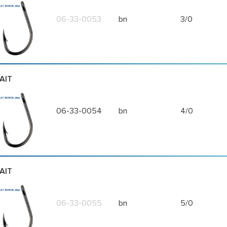
06-33-0053
bn
3/0
AIT
06-33-0054
bn
4/0
AIT
06-33-0055
bn
5/0