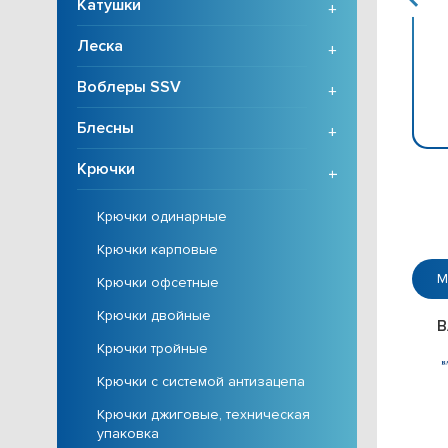
Катушки
+
Леска
+
Воблеры SSV
+
Блесны
+
Крючки
+
Крючки одинарные
Крючки карповые
М
Крючки офсетные
Крючки двойные
B
Крючки тройные
Крючки с системой антизацепа
Крючки джиговые, техническая
упаковка