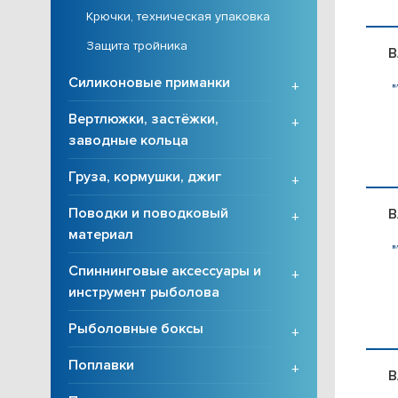
Крючки, техническая упаковка
Защита тройника
B
Силиконовые приманки
+
Вертлюжки, застёжки,
+
заводные кольца
Груза, кормушки, джиг
+
Поводки и поводковый
B
+
материал
Спиннинговые аксессуары и
+
инструмент рыболова
Рыболовные боксы
+
Поплавки
+
B