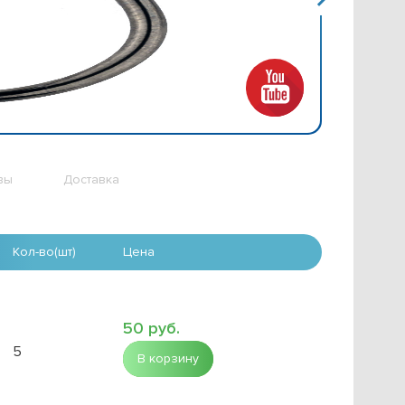
вы
Доставка
Кол-во(шт)
Цена
50 руб.
5
В корзину