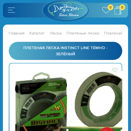
0
0
Главная
Каталог
Леска
Плетёные лески
Плетеная лес
ПЛЕТЕНАЯ ЛЕСКА INSTINCT LINE ТЁМНО -
ЗЕЛЁНЫЙ